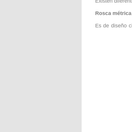
Existen difere
Rosca métrica 
Es de diseño ci
crestas truncad
milímetros, es i
Si es de paso g
M6 (rosca de 6 
Si es de paso f
signo x, por ej
M 6 x 0,25 (ros
Rosca naciona
Es idéntica a 
responden al s
diámetro nomina