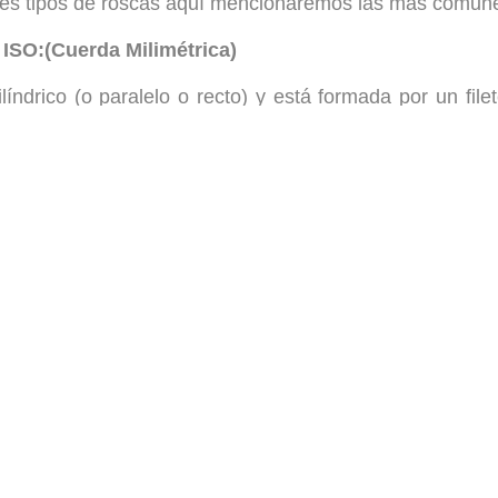
ntes tipos de roscas aquí mencionaremos las mas comun
ISO:(Cuerda Milimétrica)
líndrico (o paralelo o recto) y está formada por un file
as y valles redondeados. El ángulo que forman los flanco
gual a la distancia entre los vértices de dos crestas cons
rueso, se designa con la letra M seguida del valor del d
milímetros)
ino, la letra M va seguida del diámetro nominal en mil
emplo:
ca de 6 milímetros con paso .25)
l unificada ISO de paso grueso (UNC)(Cuerda Estan
la rosca métrica ISO en cuanto a diseño y ángulo de 
istema imperial. Se designa según norma ANSI/ASME B1
l en pulgadas y seguidamente el paso en hilos por pulg