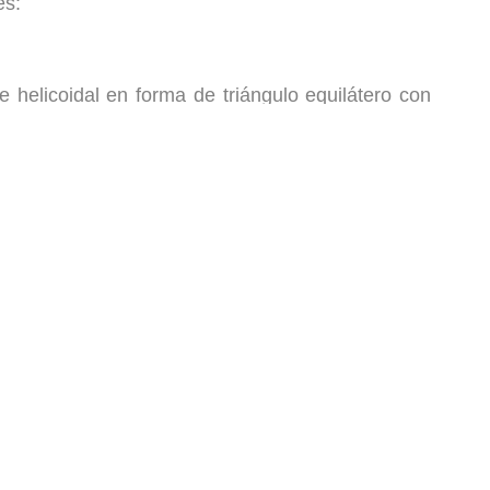
es:
te helicoidal en forma de triángulo equilátero con
s del filete es de 60 grados y el paso, medido en
ecutivas.
iámetro nominal en milímetros, por ejemplo:
ímetros y el paso en milímetros, separados por el
dar)
flancos, con la diferencia que sus dimensiones
.1, con las letras UNC a las que se antepone el
ada, por ejemplo: