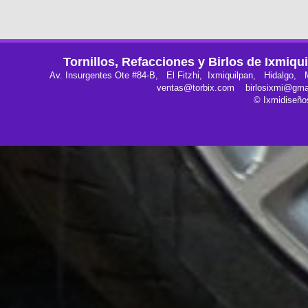
Tornillos, Refacciones y Birlos de Ixmiqu
Av. Insurgentes Ote #84-B, El Fitzhi, Ixmiquilpan, Hidalgo, 
ventas@torbix.com birlosixmi@gma
© Ixmidiseño