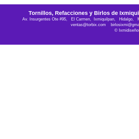
Tornillos, Refacciones y Birlos de Ixmiqu
Av. Insurgentes Ote #95, El Carmen, Ixmiquilpan, Hidalgo, 
ventas@torbix.com birlosixmi@gma
© Ixmidiseño